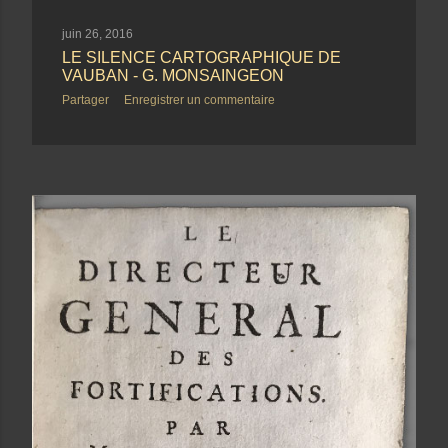
i
juin 26, 2016
LE SILENCE CARTOGRAPHIQUE DE
c
VAUBAN - G. MONSAINGEON
l
Partager
Enregistrer un commentaire
e
s