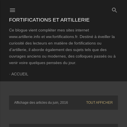
Accéder au contenu principal
FORTIFICATIONS ET ARTILLERIE
Ce blogue vient compléter mes sites internet
www.artillerie.info et ww.fortifications.fr. Destiné à éveiller la
curiosité des lecteurs en matière de fortifications ou
d’artillerie, il aborde également des sujets tels que des
ouvrages anciens ou modernes, des colloques passés ou à
venir voire quelques pensées du jour.
ACCUEIL
Affichage des articles du juin, 2016
TOUT AFFICHER
A
r
t